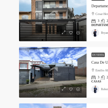
Departame
Cesar Her
3
2
DEPARTAM
Brya
EN VENTA
Casa De Un
Emilio Ab
3
2
CASAS
Rober