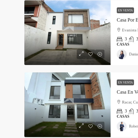
EN VENTA
Casa Por E
Evanista 
3
3
CASAS
Dania
EN VENTA
Casa En Ve
Racar, Cu
3
3
CASAS
Rober