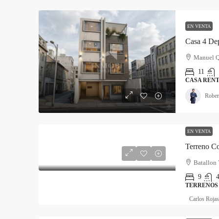
EN VENTA
Casa 4 Dep
Manuel Q
11
CASA RENT
Rober
EN VENTA
Terreno Co
Batallon
9
4
TERRENOS
Carlos Rojas