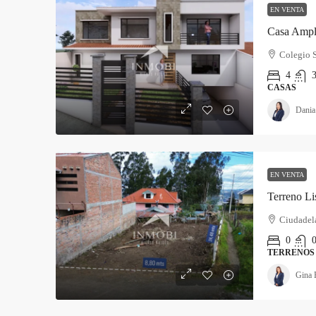
EN VENTA
Casa Ampli
Colegio 
4
3
CASAS
Dania
EN VENTA
Terreno Li
Ciudadel
0
TERRENOS
Gina 