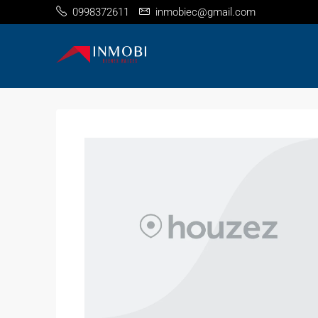
0998372611
inmobiec@gmail.com