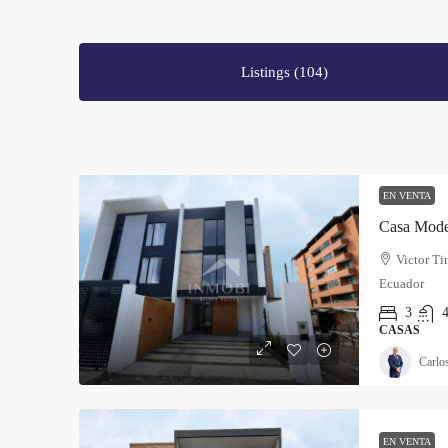
Listings (104)
EN VENTA
Casa Mode
Victor Ti
Ecuador
3
4
CASAS
Carlo
EN VENTA