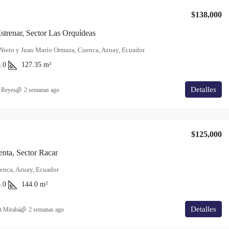
$138,000
strenar, Sector Las Orquídeas
Nieto y Juan Marío Ormaza, Cuenca, Azuay, Ecuador
.0
127.35
m²
Detalles
 Reyes
2 semanas ago
$125,000
nta, Sector Racar
enca, Azuay, Ecuador
.0
144.0
m²
Detalles
t Mirabá
2 semanas ago