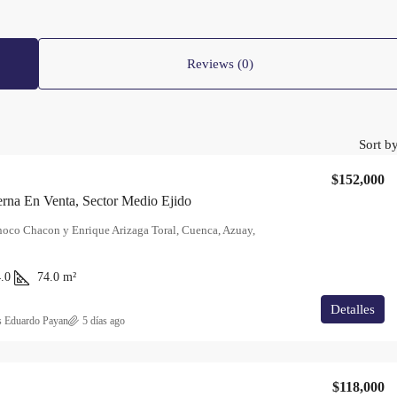
Reviews (0)
Sort by
$152,000
rna En Venta, Sector Medio Ejido
noco Chacon y Enrique Arizaga Toral, Cuenca, Azuay,
.0
74.0
m²
Detalles
s Eduardo Payan
5 días ago
$118,000