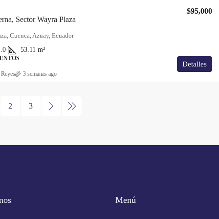
$95,000
rna, Sector Wayra Plaza
aza, Cuenca, Azuay, Ecuador
.0
53.11
m²
ENTOS
Detalles
 Reyes
3 semanas ago
2
3
nos
Menú