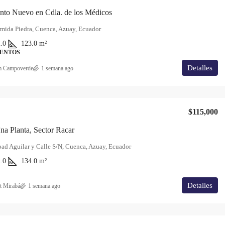
nto Nuevo en Cdla. de los Médicos
mida Piedra, Cuenca, Azuay, Ecuador
.0
123.0
m²
ENTOS
Detalles
m Campoverde
1 semana ago
$115,000
a Planta, Sector Racar
ad Aguilar y Calle S/N, Cuenca, Azuay, Ecuador
.0
134.0
m²
Detalles
t Mirabá
1 semana ago