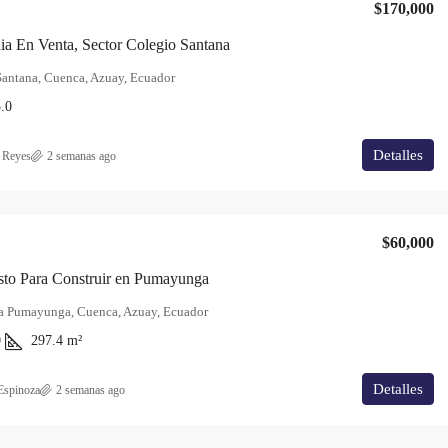
$170,000
a En Venta, Sector Colegio Santana
Santana, Cuenca, Azuay, Ecuador
.0
Detalles
 Reyes
2 semanas ago
$60,000
sto Para Construir en Pumayunga
a Pumayunga, Cuenca, Azuay, Ecuador
0
297.4
m²
Detalles
Espinoza
2 semanas ago