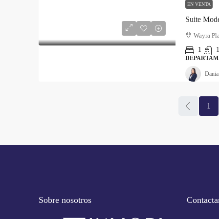
EN VENTA
Suite Mode
Wayra Pl
1
1
DEPARTAM
Dania
1
Sobre nosotros
Contacta