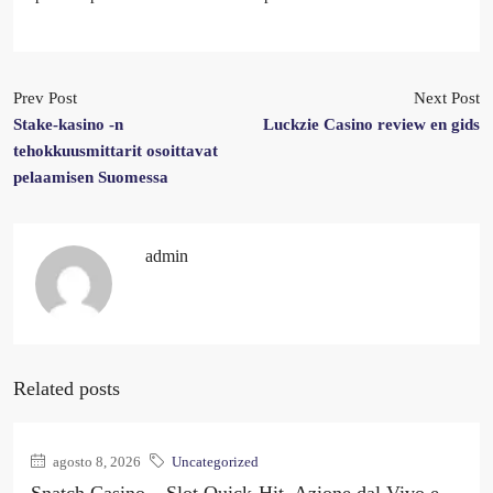
Prev Post
Next Post
Stake-kasino -n
Luckzie Casino review en gids
tehokkuusmittarit osoittavat
pelaamisen Suomessa
admin
Related posts
agosto 8, 2026
Uncategorized