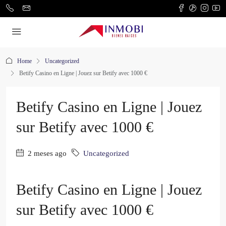
Home
Uncategorized
Betify Casino en Ligne | Jouez sur Betify avec 1000 €
Betify Casino en Ligne | Jouez
sur Betify avec 1000 €
2 meses ago
Uncategorized
Betify Casino en Ligne | Jouez
sur Betify avec 1000 €