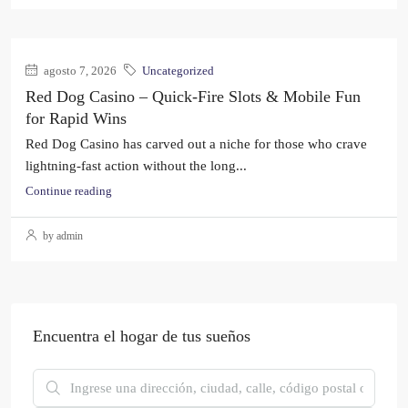
agosto 7, 2026
Uncategorized
Red Dog Casino – Quick‑Fire Slots & Mobile Fun
for Rapid Wins
Red Dog Casino has carved out a niche for those who crave
lightning‑fast action without the long...
Continue reading
by admin
Encuentra el hogar de tus sueños