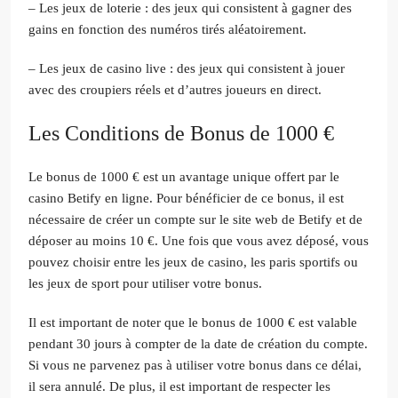
– Les jeux de loterie : des jeux qui consistent à gagner des
gains en fonction des numéros tirés aléatoirement.
– Les jeux de casino live : des jeux qui consistent à jouer
avec des croupiers réels et d’autres joueurs en direct.
Les Conditions de Bonus de 1000 €
Le bonus de 1000 € est un avantage unique offert par le
casino Betify en ligne. Pour bénéficier de ce bonus, il est
nécessaire de créer un compte sur le site web de Betify et de
déposer au moins 10 €. Une fois que vous avez déposé, vous
pouvez choisir entre les jeux de casino, les paris sportifs ou
les jeux de sport pour utiliser votre bonus.
Il est important de noter que le bonus de 1000 € est valable
pendant 30 jours à compter de la date de création du compte.
Si vous ne parvenez pas à utiliser votre bonus dans ce délai,
il sera annulé. De plus, il est important de respecter les