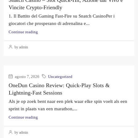
Snatch Casino – Slot Quick‑Hit, Azione dal Vivo e
Vincite Crypto‑Friendly
1. Il Battito del Gaming Fast‑Fire su Snatch CasinoPer i
giocatori che prosperano di adrenalina e...
Continue reading
by admin
agosto 7, 2026
Uncategorized
OneDun Casino Review: Quick‑Play Slots &
Lightning‑Fast Sessions
Als je op zoek bent naar een plek waar elke spin voelt als een
sprint in plaats van een marathon,...
Continue reading
by admin