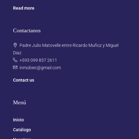
Read more
Contactanos
Padre Julio Matovelle entre Ricardo Muñoz y Miguel
Diaz
+593 099 837 2611
inmobiec@gmail.com
Contact us
Menú
Inicio
Catálogo