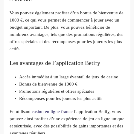
Vous pouvez également profiter d’un bonus de bienvenue de
1000 €, ce qui vous permet de commencer à jouer avec un
budget important. De plus, vous pouvez bénéficier de
nombreux avantages, tels que des promotions régulières, des
offres spéciales et des récompenses pour les joueurs les plus
actifs.
Les avantages de l’application Betify
Accès immédiat à un large éventail de jeux de casino
Bonus de bienvenue de 1000 €
Promotions régulières et offres spéciales
Récompenses pour les joueurs les plus actifs
En utilisant
casino en ligne france
l’application Betify, vous
pouvez ainsi profiter d’une expérience de jeu en ligne unique
et sécurisée, avec des possibilités de gains importantes et des
avantages réguliers.