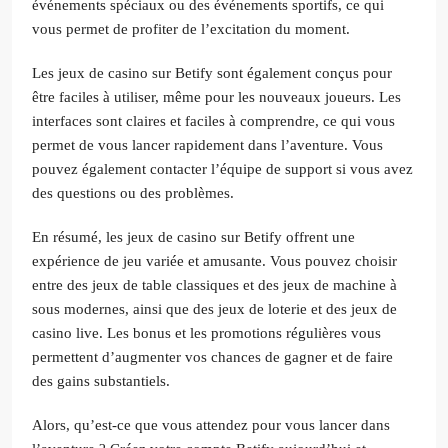
événements spéciaux ou des événements sportifs, ce qui
vous permet de profiter de l’excitation du moment.
Les jeux de casino sur Betify sont également conçus pour
être faciles à utiliser, même pour les nouveaux joueurs. Les
interfaces sont claires et faciles à comprendre, ce qui vous
permet de vous lancer rapidement dans l’aventure. Vous
pouvez également contacter l’équipe de support si vous avez
des questions ou des problèmes.
En résumé, les jeux de casino sur Betify offrent une
expérience de jeu variée et amusante. Vous pouvez choisir
entre des jeux de table classiques et des jeux de machine à
sous modernes, ainsi que des jeux de loterie et des jeux de
casino live. Les bonus et les promotions régulières vous
permettent d’augmenter vos chances de gagner et de faire
des gains substantiels.
Alors, qu’est-ce que vous attendez pour vous lancer dans