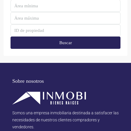
Buscar
Sobre nosotros
Somos una empresa inmobiliaria destinada a satisfacer las
necesidades de nuestros clientes compradores y
vendedores.