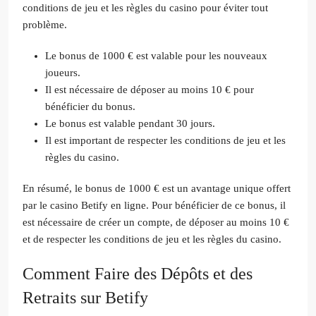
conditions de jeu et les règles du casino pour éviter tout
problème.
Le bonus de 1000 € est valable pour les nouveaux
joueurs.
Il est nécessaire de déposer au moins 10 € pour
bénéficier du bonus.
Le bonus est valable pendant 30 jours.
Il est important de respecter les conditions de jeu et les
règles du casino.
En résumé, le bonus de 1000 € est un avantage unique offert
par le casino Betify en ligne. Pour bénéficier de ce bonus, il
est nécessaire de créer un compte, de déposer au moins 10 €
et de respecter les conditions de jeu et les règles du casino.
Comment Faire des Dépôts et des
Retraits sur Betify