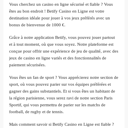
Vous cherchez un casino en ligne sécurisé et fiable ? Vous
êtes au bon endroit ! Betify Casino en Ligne est votre
destination idéale pour jouer à vos jeux préférés avec un
bonus de bienvenue de 1000 €.
Grâce à notre application Betify, vous pouvez jouer partout
et à tout moment, où que vous soyez. Notre plateforme est
conçue pour offrir une expérience de jeu de qualité, avec des
jeux de casino en ligne variés et des fonctionnalités de
paiement sécurisées.
Vous êtes un fan de sport ? Vous apprécierez notre section de
sport, où vous pouvez parier sur vos équipes préférées et
gagner des gains substantiels. Et si vous êtes un habitant de
la région parisienne, vous serez ravi de notre section Paris
Sportif, qui vous permettra de parier sur les matchs de
football, de rugby et de tennis.
Mais comment savoir si Betify Casino en Ligne est fiable ?