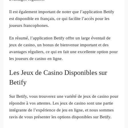
Il est également important de noter que l’application Betify
est disponible en français, ce qui facilite l’accès pour les
joueurs francophones.
En résumé, l’application Betify offre un large éventail de
jeux de casino, un bonus de bienvenue important et des
avantages réguliers, ce qui en fait une excellente option pour
les joueurs de casino en ligne.
Les Jeux de Casino Disponibles sur
Betify
Sur Betify, vous trouverez une variété de jeux de casino pour
répondre à vos attentes. Les jeux de casino sont une partie
intégrante de l’expérience de jeu en ligne, et nous sommes
ravis de vous présenter les options disponibles sur Betify.