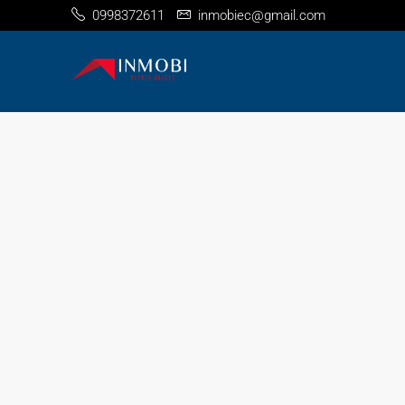
0998372611
inmobiec@gmail.com