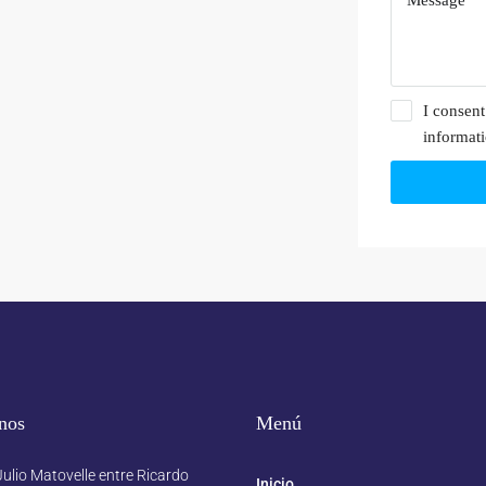
I consent
informat
nos
Menú
ulio Matovelle entre Ricardo
Inicio