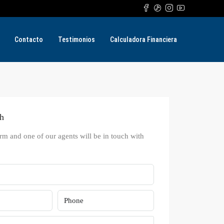
Contacto
Testimonios
Calculadora Financiera
ch
form and one of our agents will be in touch with