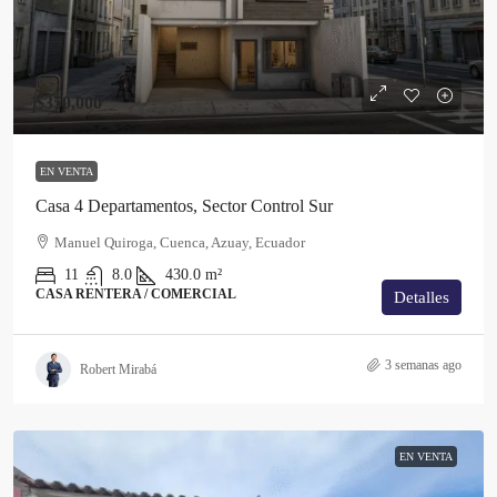
$350,000
EN VENTA
Casa 4 Departamentos, Sector Control Sur
Manuel Quiroga, Cuenca, Azuay, Ecuador
11
8.0
430.0
m²
CASA RENTERA / COMERCIAL
Detalles
3 semanas ago
Robert Mirabá
EN VENTA