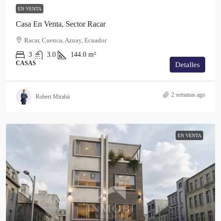
EN VENTA
Casa En Venta, Sector Racar
Racar, Cuenca, Azuay, Ecuador
3
3.0
144.0
m²
CASAS
Detalles
2 semanas ago
Robert Mirabá
EN VENTA