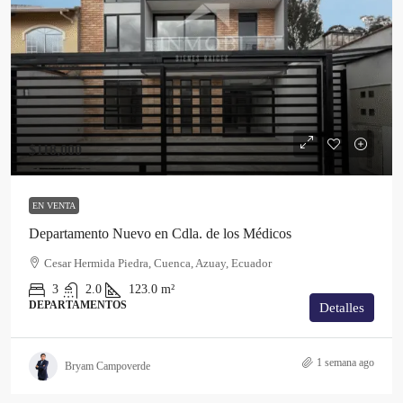
$118,000
EN VENTA
Departamento Nuevo en Cdla. de los Médicos
Cesar Hermida Piedra, Cuenca, Azuay, Ecuador
3
2.0
123.0
m²
DEPARTAMENTOS
Detalles
1 semana ago
Bryam Campoverde