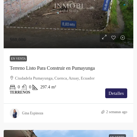
$60,000
EN VENTA
Terreno Listo Para Construir en Pumayunga
Ciudadela Pumayunga, Cuenca, Azuay, Ecuador
0
0
297.4
m²
TERRENOS
Detalles
2 semanas ago
Gina Espinoza