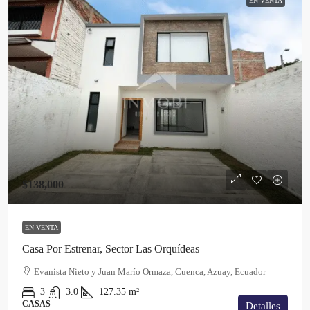
EN VENTA
$138,000
EN VENTA
Casa Por Estrenar, Sector Las Orquídeas
Evanista Nieto y Juan Marío Ormaza, Cuenca, Azuay, Ecuador
3
3.0
127.35
m²
CASAS
Detalles