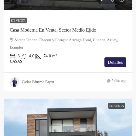
$152,000
EN VENTA
Casa Moderna En Venta, Sector Medio Ejido
Victor Tinoco Chacon y Enrique Arizaga Toral, Cuenca, Azuay,
Ecuador
3
4.0
74.0
m²
CASAS
Detalles
5 días ago
Carlos Eduardo Payan
EN VENTA