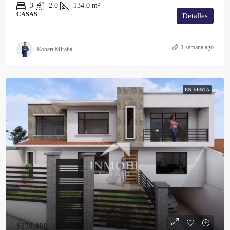
3
2.0
134.0
m²
CASAS
Detalles
1 semana ago
Robert Mirabá
EN VENTA
$170,000