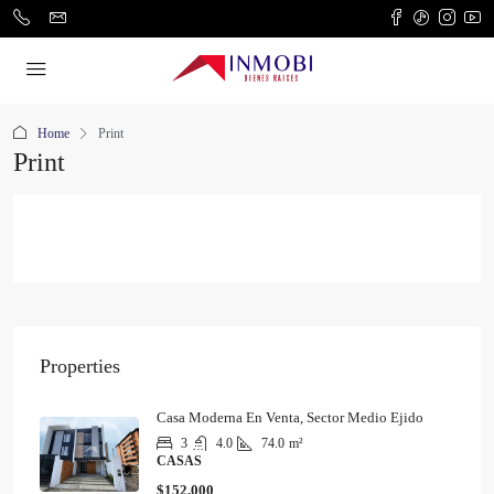
Home
Print
Print
Properties
Casa Moderna En Venta, Sector Medio Ejido
3
4.0
74.0
m²
CASAS
$152,000