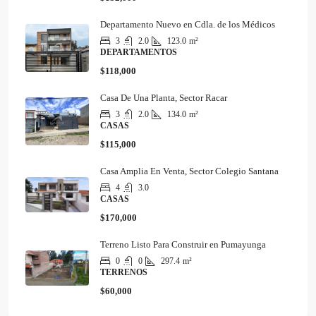
Departamento Nuevo en Cdla. de los Médicos
3
2.0
123.0
m²
DEPARTAMENTOS
$118,000
Casa De Una Planta, Sector Racar
3
2.0
134.0
m²
CASAS
$115,000
Casa Amplia En Venta, Sector Colegio Santana
4
3.0
CASAS
$170,000
Terreno Listo Para Construir en Pumayunga
0
0
297.4
m²
TERRENOS
$60,000