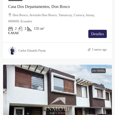
Casa Dos Departamentos, Don Bosco
Don Bosco, Avenida Don Bosco, Yanuncay, Cuenca, Azuay,
000000, Ecuador
2
3
135
m²
CASAS
Detalles
5 meses ago
Carlos Eduardo Payan
EN VENTA