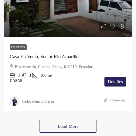
$95,000
EN VENTA
Casa En Venta, Sector Río Amarillo
Rio Amarillo, Cuenca, Azuay, 010219, Ecuador
3
3
100
m²
CASAS
Detalles
6 meses ago
Carlos Eduardo Payan
Load More