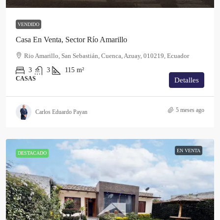
VENDIDO
Casa En Venta, Sector Río Amarillo
Rio Amarillo, San Sebastián, Cuenca, Azuay, 010219, Ecuador
3
3
115
m²
CASAS
Detalles
5 meses ago
Carlos Eduardo Payan
EN VENTA
DESTACADO