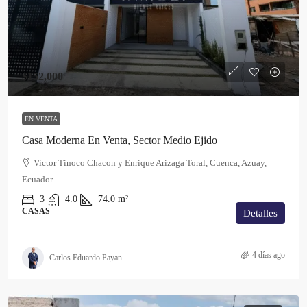
$152,000
EN VENTA
Casa Moderna En Venta, Sector Medio Ejido
Victor Tinoco Chacon y Enrique Arizaga Toral, Cuenca, Azuay,
Ecuador
3
4.0
74.0
m²
CASAS
Detalles
4 días ago
Carlos Eduardo Payan