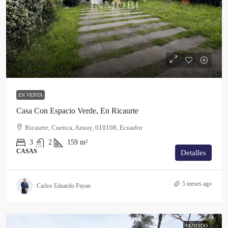
$139,000
EN VENTA
Casa Con Espacio Verde, En Ricaurte
Ricaurte, Cuenca, Azuay, 010108, Ecuador
3
2
159
m²
CASAS
Detalles
5 meses ago
Carlos Eduardo Payan
VENDIDO