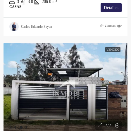
3
3.0
206.0
m²
CASAS
Detalles
2 meses ago
Carlos Eduardo Payan
VENDIDO
$148,000