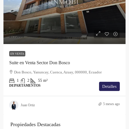
$77,000
EN VENTA
Suite en Venta Sector Don Bosco
Don Bosco, Yanuncay, Cuenca, Azuay, 000000, Ecuador
1
2
55
m²
DEPARTAMENTOS
Detalles
5 meses ago
Juan Ortiz
Propiedades Destacadas