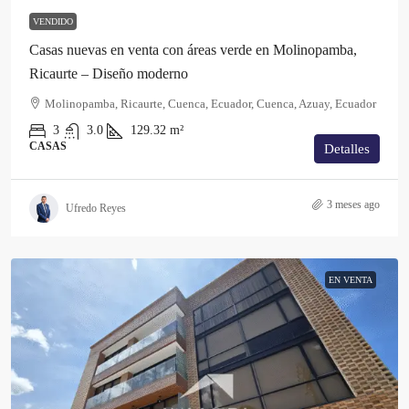
VENDIDO
Casas nuevas en venta con áreas verde en Molinopamba,
Ricaurte – Diseño moderno
Molinopamba, Ricaurte, Cuenca, Ecuador, Cuenca, Azuay, Ecuador
3
3.0
129.32
m²
CASAS
Detalles
3 meses ago
Ufredo Reyes
EN VENTA