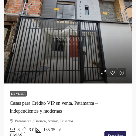
$112,000
EN VENTA
Casas para Crédito VIP en venta, Patamarca –
Independientes y modernas
Patamarca, Cuenca, Azuay, Ecuador
3
3.0
135.35
m²
CASAS