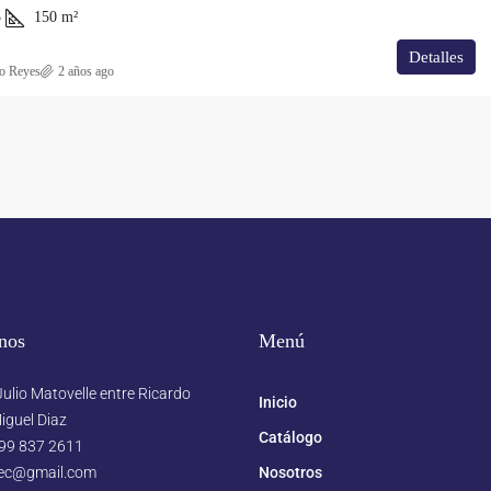
3
150
m²
Detalles
o Reyes
2 años ago
nos
Menú
ulio Matovelle entre Ricardo
Inicio
iguel Diaz
Catálogo
99 837 2611
ec@gmail.com
Nosotros