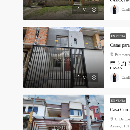
CASAS, FIN
Camil
EN VENTA
Patamarc
3
3
CASAS
Camil
EN VENTA
Casa Con Á
C. De Los
Azuay, 0101