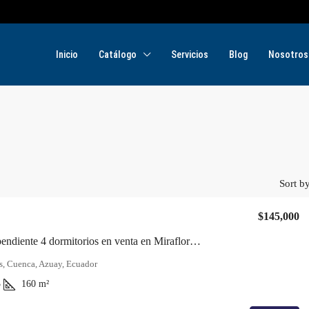
Inicio
Catálogo
Servicios
Blog
Nosotros
Sort by
$145,000
Casa Independiente 4 dormitorios en venta en Miraflores, Cuenca
s, Cuenca, Azuay, Ecuador
3
160
m²