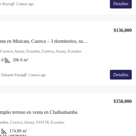
Detalles
o Reyes
2 meses ago
$136,000
Casa en venta en Misicata, Cuenca – 3 dormitorios, subsuelo y zona BBQ
 Cuenca, Azuay, Ecuador, Cuenca, Azuay, Ecuador
.0
206.0
m²
Detalles
s Eduardo Payan
2 meses ago
$350,000
mplio terreno en venta en Challuabamba
amba, Cuenca, Azuay, 010158, Ecuador
3
174,89
m²