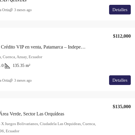
CAS / QUINTAS
Detalles
a Ortiz
3 meses ago
$112,000
Casas para Crédito VIP en venta, Patamarca – Independientes y modernas
a, Cuenca, Azuay, Ecuador
.0
135.35
m²
Detalles
a Ortiz
3 meses ago
$135,000
rea Verde, Sector Las Orquídeas
 X Juegos Bolivarianos, Ciudadela Las Orquideas, Cuenca,
06, Ecuador