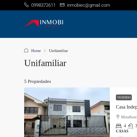
0998372611
inmobiec@gmail.com
Home
Unifamiliar
Unifamiliar
5 Propiedades
VENDIDO
Miraflore
4
CASAS