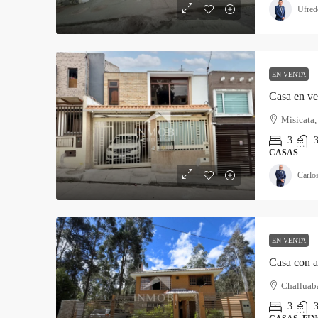
Ufred
EN VENTA
Misicata,
3
3
CASAS
Carlo
EN VENTA
Casa con a
Challuab
3