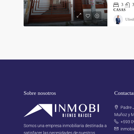
3
CASAS
Ufred
Sobre nosotros
Contacta
Padre J
Muñoz y M
+593 0
Somos una empresa inmobiliaria destinada a
inmobi
satisfacer las necesidades de nuestros