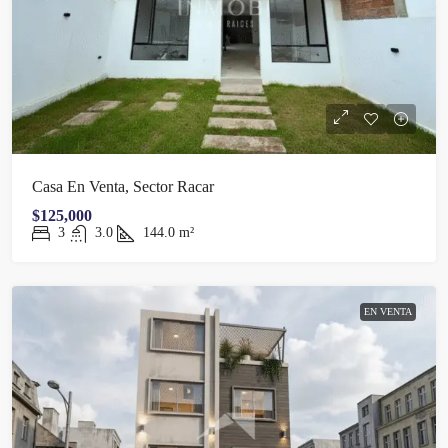
Casa En Venta, Sector Racar
$125,000
3
3.0
144.0
m²
EN VENTA