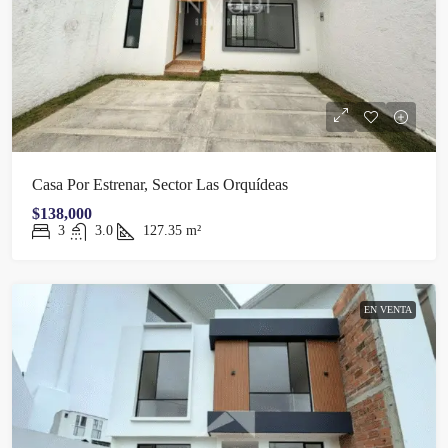
Casa Por Estrenar, Sector Las Orquídeas
$138,000
3
3.0
127.35
m²
EN VENTA