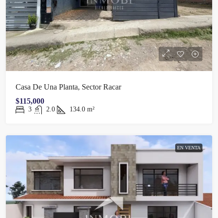
Casa De Una Planta, Sector Racar
$115,000
3
2.0
134.0
m²
EN VENTA