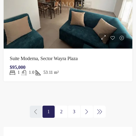
Suite Moderna, Sector Wayra Plaza
$95,000
1
1.0
53.11
m²
1
2
3