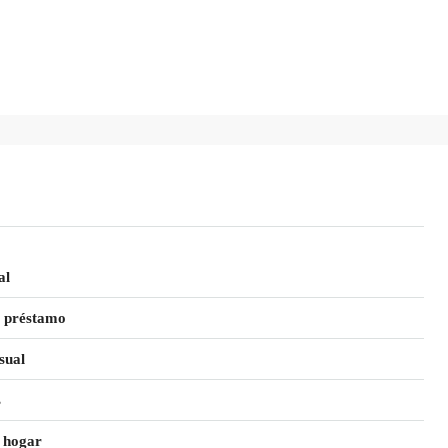
al
 préstamo
sual
s
 hogar