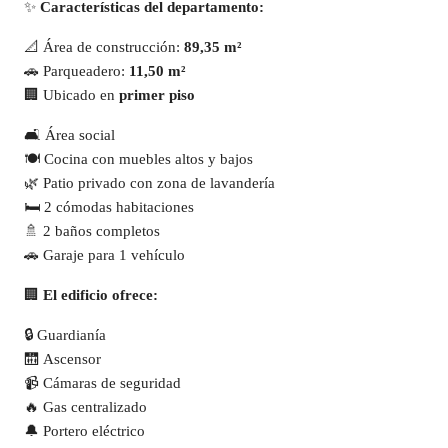
✨
Características del departamento:
📐 Área de construcción:
89,35 m²
🚗 Parqueadero:
11,50 m²
🏢 Ubicado en
primer piso
🛋️ Área social
🍽️ Cocina con muebles altos y bajos
🌿 Patio privado con zona de lavandería
🛏️ 2 cómodas habitaciones
🚿 2 baños completos
🚗 Garaje para 1 vehículo
🏢
El edificio ofrece:
🔒 Guardianía
🛗 Ascensor
📹 Cámaras de seguridad
🔥 Gas centralizado
🔔 Portero eléctrico