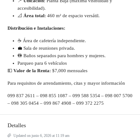
📍
Ubicación:
Planta Baja (máxima visibilidad y
accesibilidad).
📐
Área total:
460 m² de espacio versátil.
Distribución e Instalaciones:
☕ Área de cafetería independiente.
💼 Sala de reuniones privada.
🚻 Baños separados para hombres y mujeres.
Parqueo para 6 vehículos
💵
Valor de la Renta:
$7,000 mensuales
Para requisitos de arrendamiento, citas y mayor información
099 837 2611 – 098 855 1087 – 099 588 5354 – 098 007 5700
– 098 305 0454 – 099 867 4908 – 099 372 2275
Detalles
Updated on junio 6, 2026 at 11:19 am