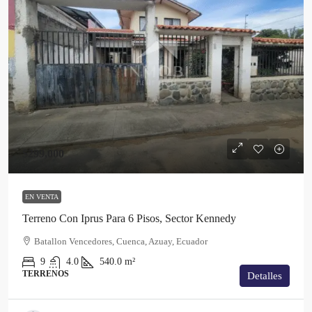
$299,000
EN VENTA
Terreno Con Iprus Para 6 Pisos, Sector Kennedy
Batallon Vencedores, Cuenca, Azuay, Ecuador
9
4.0
540.0
m²
TERRENOS
Detalles