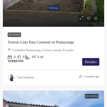
$60,000
EN VENTA
Terreno Listo Para Construir en Pumayunga
Ciudadela Pumayunga, Cuenca, Azuay, Ecuador
0
0
297.4
m²
TERRENOS
Detalles
2 semanas ago
Gina Espinoza
EN VENTA