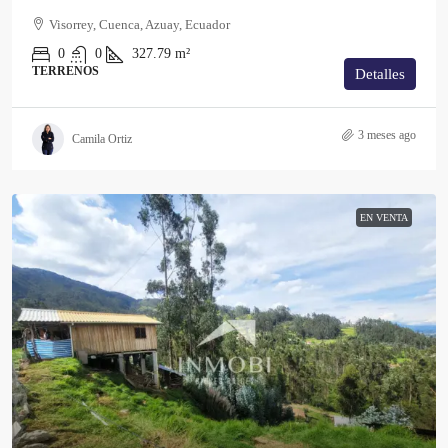
Visorrey, Cuenca, Azuay, Ecuador
0
0
327.79
m²
TERRENOS
Detalles
3 meses ago
Camila Ortiz
EN VENTA