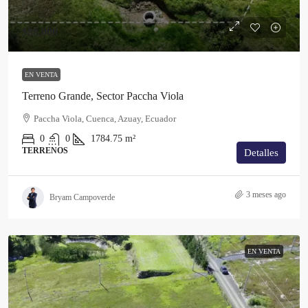
$88,000
EN VENTA
Terreno Grande, Sector Paccha Viola
Paccha Viola, Cuenca, Azuay, Ecuador
0
0
1784.75
m²
TERRENOS
Detalles
3 meses ago
Bryam Campoverde
EN VENTA