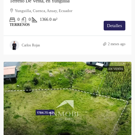
Terreno De Venta, en Yunguilla
Yunguilla, Cuenca, Azuay, Ecuador
0
0
1366.0
m²
TERRENOS
Detalles
2 meses ago
Carlos Rojas
EN VENTA