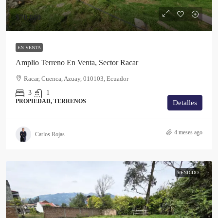
$70,000
EN VENTA
Amplio Terreno En Venta, Sector Racar
Racar, Cuenca, Azuay, 010103, Ecuador
3
1
PROPIEDAD, TERRENOS
Detalles
4 meses ago
Carlos Rojas
VENDIDO