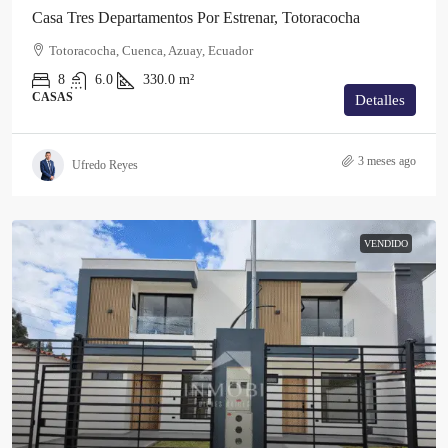
Casa Tres Departamentos Por Estrenar, Totoracocha
Totoracocha, Cuenca, Azuay, Ecuador
8
6.0
330.0
m²
CASAS
Detalles
3 meses ago
Ufredo Reyes
VENDIDO