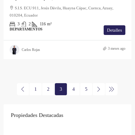
S.I.S. ECU 911, Jesús Dávila, Huayna Cápac, Cuenca, Azuay,
010204, Ecuador
3
2
116
m²
DEPARTAMENTOS
Detalles
3 meses ago
Carlos Rojas
1
2
3
4
5
Propiedades Destacadas