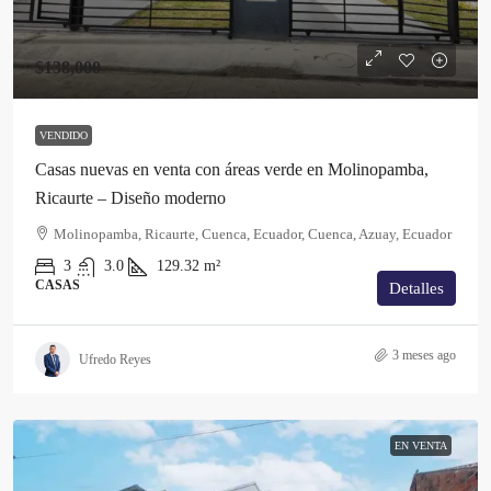
$138,000
VENDIDO
Casas nuevas en venta con áreas verde en Molinopamba,
Ricaurte – Diseño moderno
Molinopamba, Ricaurte, Cuenca, Ecuador, Cuenca, Azuay, Ecuador
3
3.0
129.32
m²
CASAS
Detalles
3 meses ago
Ufredo Reyes
EN VENTA