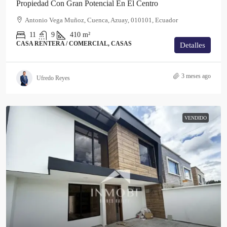
Propiedad Con Gran Potencial En El Centro
Antonio Vega Muñoz, Cuenca, Azuay, 010101, Ecuador
11
9
410
m²
CASA RENTERA / COMERCIAL, CASAS
Detalles
3 meses ago
Ufredo Reyes
VENDIDO