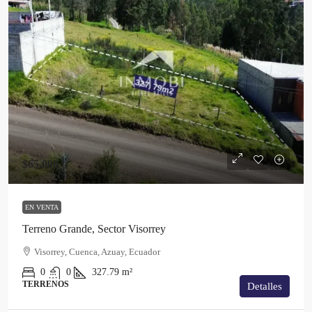
$65,000
EN VENTA
Terreno Grande, Sector Visorrey
Visorrey, Cuenca, Azuay, Ecuador
0
0
327.79
m²
TERRENOS
Detalles