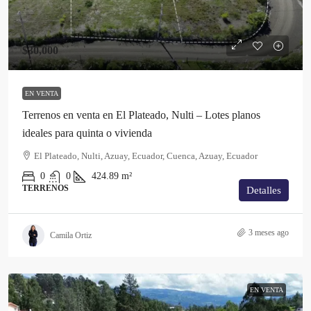
$30,000
EN VENTA
Terrenos en venta en El Plateado, Nulti – Lotes planos
ideales para quinta o vivienda
El Plateado, Nulti, Azuay, Ecuador, Cuenca, Azuay, Ecuador
0
0
424.89
m²
TERRENOS
Detalles
3 meses ago
Camila Ortiz
EN VENTA