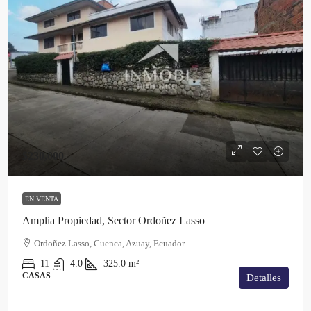
$230,000
EN VENTA
Amplia Propiedad, Sector Ordoñez Lasso
Ordoñez Lasso, Cuenca, Azuay, Ecuador
11
4.0
325.0
m²
CASAS
Detalles