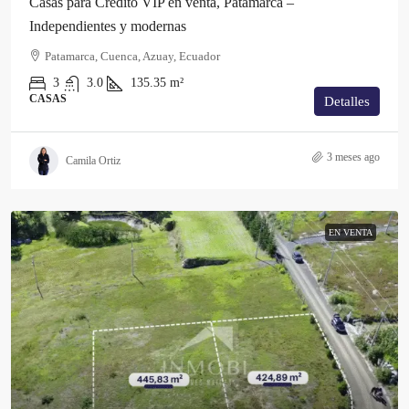
Casas para Crédito VIP en venta, Patamarca –
Independientes y modernas
Patamarca, Cuenca, Azuay, Ecuador
3
3.0
135.35
m²
CASAS
Detalles
3 meses ago
Camila Ortiz
EN VENTA