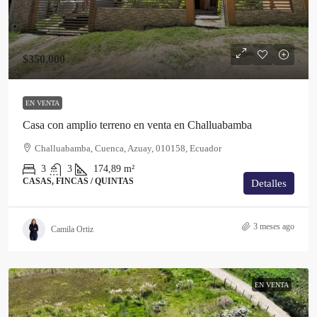
$350,000
EN VENTA
Casa con amplio terreno en venta en Challuabamba
Challuabamba, Cuenca, Azuay, 010158, Ecuador
3
3
174,89
m²
CASAS, FINCAS / QUINTAS
Detalles
3 meses ago
Camila Ortiz
EN VENTA