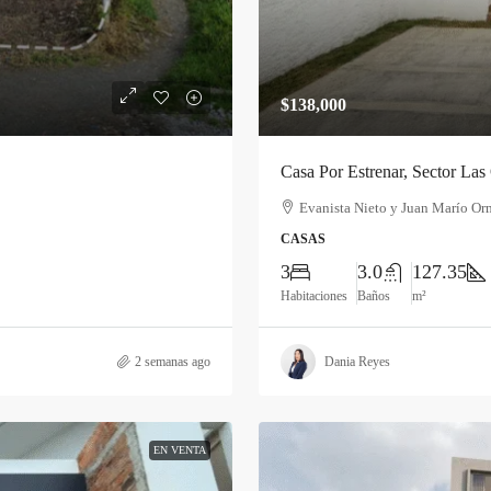
$138,000
Casa Por Estrenar, Sector Las
Evanista Nieto y Juan Marío Or
CASAS
3
3.0
127.35
Habitaciones
Baños
m²
2 semanas ago
Dania Reyes
EN VENTA