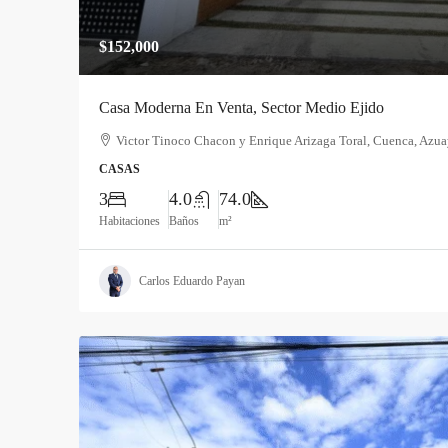
$152,000
Casa Moderna En Venta, Sector Medio Ejido
Victor Tinoco Chacon y Enrique Arizaga Toral, Cuenca, Azua
CASAS
3
4.0
74.0
Habitaciones
Baños
m²
Carlos Eduardo Payan