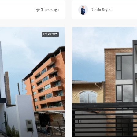
5 meses ago
Ufredo Reyes
EN VENTA