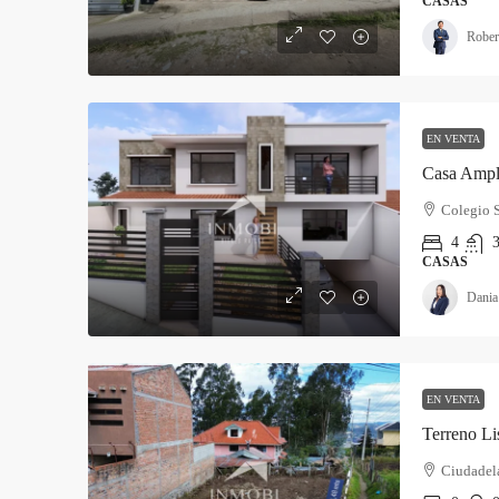
CASAS
Rober
EN VENTA
Casa Ampli
Colegio 
4
3
CASAS
Dania
EN VENTA
Terreno Li
Ciudadel