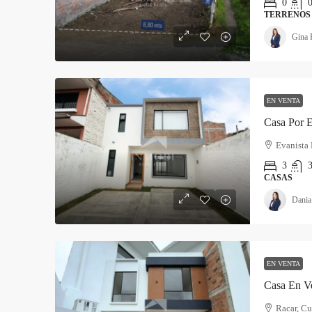
0
TERRENOS
Gina 
EN VENTA
Casa Por E
Evanista 
3
3
CASAS
Dania
EN VENTA
Casa En Ve
Racar, Cu