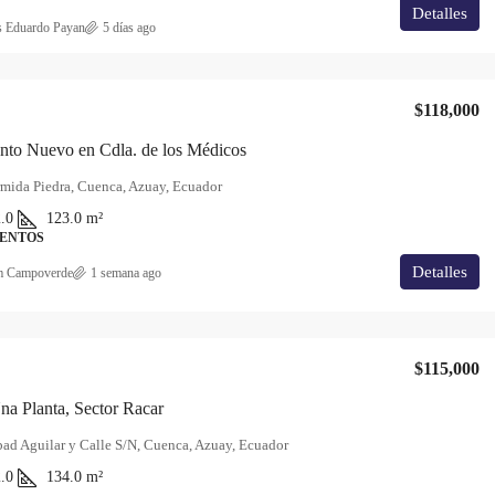
Detalles
s Eduardo Payan
5 días ago
$118,000
nto Nuevo en Cdla. de los Médicos
mida Piedra, Cuenca, Azuay, Ecuador
.0
123.0
m²
ENTOS
Detalles
m Campoverde
1 semana ago
$115,000
a Planta, Sector Racar
ad Aguilar y Calle S/N, Cuenca, Azuay, Ecuador
.0
134.0
m²