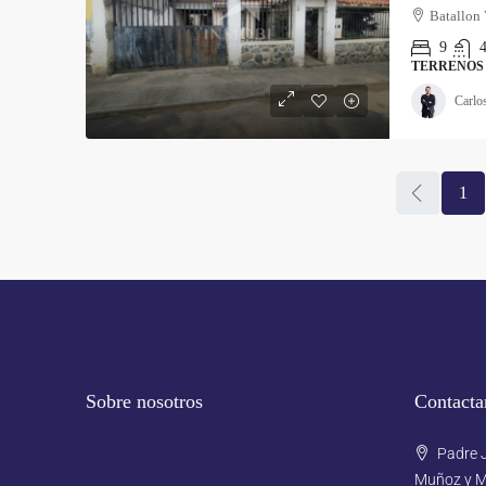
Batallon
9
4
TERRENOS
Carlo
1
Sobre nosotros
Contacta
Padre J
Muñoz y M