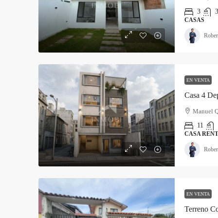
3
3
CASAS
Rober
EN VENTA
Casa 4 Dep
Manuel Q
11
CASA RENT
Rober
EN VENTA
Terreno Co