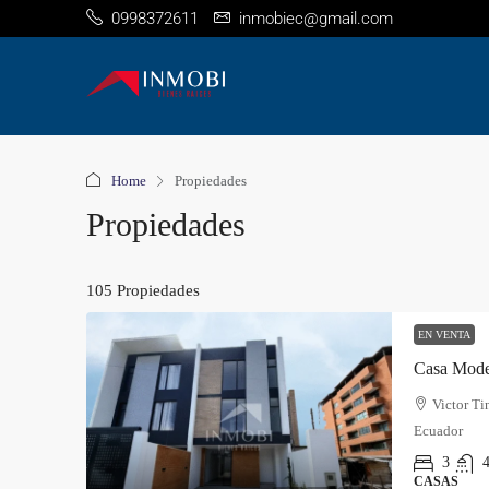
0998372611
inmobiec@gmail.com
Home
Propiedades
Propiedades
105 Propiedades
EN VENTA
Casa Mode
Victor Ti
Ecuador
3
4
CASAS