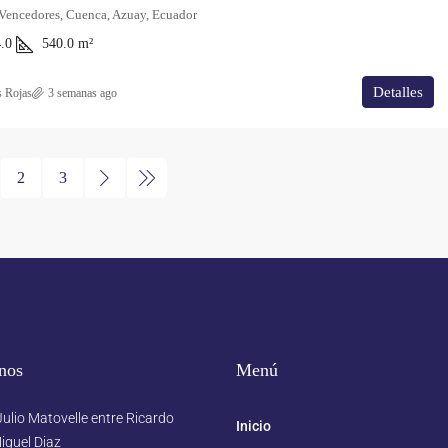
 Vencedores, Cuenca, Azuay, Ecuador
.0
540.0
m²
Detalles
s Rojas
3 semanas ago
2
3
nos
Menú
ulio Matovelle entre Ricardo
Inicio
iguel Diaz