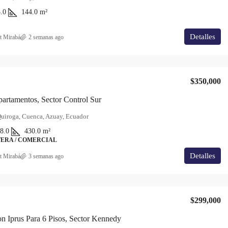
.0
144.0
m²
Detalles
t Mirabá
2 semanas ago
$350,000
artamentos, Sector Control Sur
uiroga, Cuenca, Azuay, Ecuador
8.0
430.0
m²
ERA / COMERCIAL
Detalles
t Mirabá
3 semanas ago
$299,000
n Iprus Para 6 Pisos, Sector Kennedy