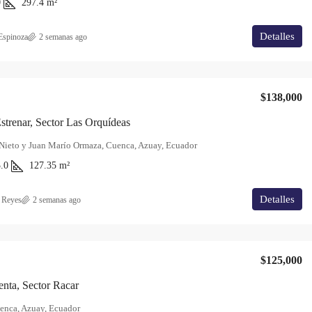
0
297.4
m²
Detalles
Espinoza
2 semanas ago
$138,000
strenar, Sector Las Orquídeas
Nieto y Juan Marío Ormaza, Cuenca, Azuay, Ecuador
.0
127.35
m²
Detalles
 Reyes
2 semanas ago
$125,000
nta, Sector Racar
enca, Azuay, Ecuador