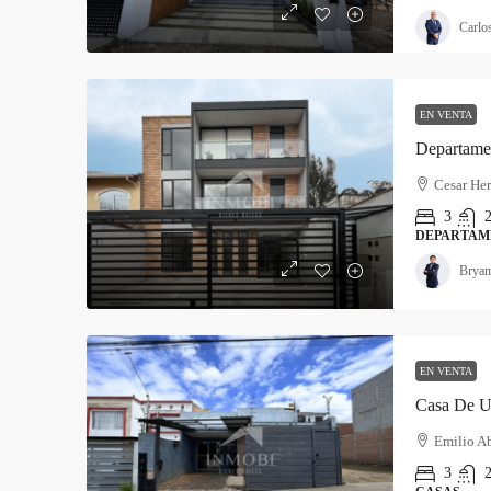
Carlo
EN VENTA
Departame
Cesar Her
3
2
DEPARTAM
Brya
EN VENTA
Casa De Un
Emilio Ab
3
2