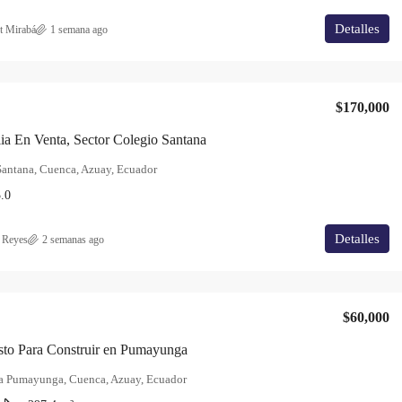
Detalles
t Mirabá
1 semana ago
$170,000
a En Venta, Sector Colegio Santana
Santana, Cuenca, Azuay, Ecuador
.0
Detalles
 Reyes
2 semanas ago
$60,000
sto Para Construir en Pumayunga
a Pumayunga, Cuenca, Azuay, Ecuador