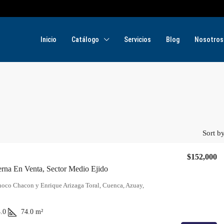
Inicio
Catálogo
Servicios
Blog
Nosotros
Sort by
$152,000
rna En Venta, Sector Medio Ejido
noco Chacon y Enrique Arizaga Toral, Cuenca, Azuay,
.0
74.0
m²