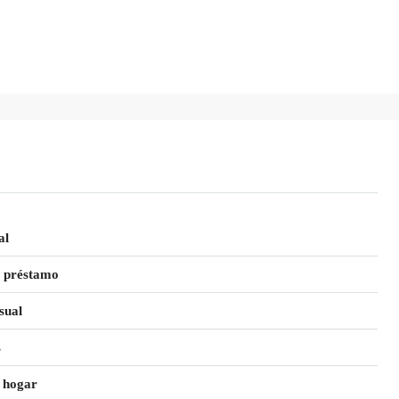
al
 préstamo
sual
s
 hogar