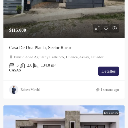
$115,000
Casa De Una Planta, Sector Racar
Emilio Abad Aguilar y Calle S/N, Cuenca, Azuay, Ecuador
3
2.0
134.0
m²
CASAS
Detalles
Robert Mirabá
1 semana ago
EN VENTA