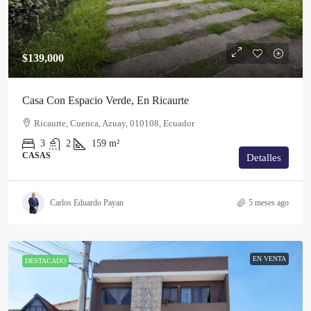
$139,000
Casa Con Espacio Verde, En Ricaurte
Ricaurte, Cuenca, Azuay, 010108, Ecuador
3
2
159
m²
CASAS
Detalles
Carlos Eduardo Payan
5 meses ago
EN VENTA
DESTACADO