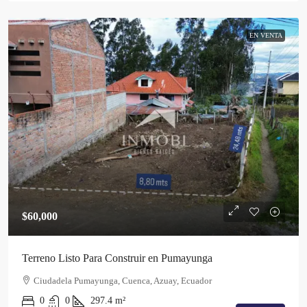
EN VENTA
$60,000
Terreno Listo Para Construir en Pumayunga
Ciudadela Pumayunga, Cuenca, Azuay, Ecuador
0
0
297.4
m²