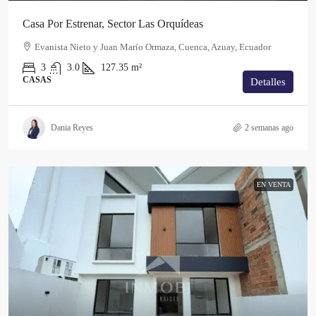
Casa Por Estrenar, Sector Las Orquídeas
Evanista Nieto y Juan Marío Ormaza, Cuenca, Azuay, Ecuador
3
3.0
127.35
m²
CASAS
Detalles
Dania Reyes
2 semanas ago
EN VENTA