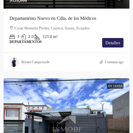
$118,000
Departamento Nuevo en Cdla. de los Médicos
Cesar Hermida Piedra, Cuenca, Azuay, Ecuador
3
2.0
123.0
m²
DEPARTAMENTOS
Detalles
Bryam Campoverde
1 semana ago
EN VENTA