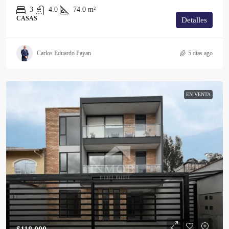
3
4.0
74.0
m²
CASAS
Detalles
Carlos Eduardo Payan
5 días ago
EN VENTA