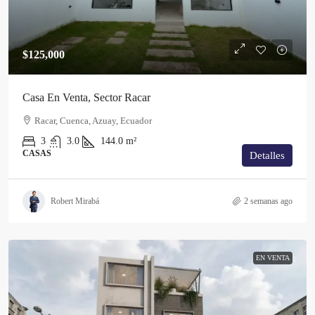
$125,000
Casa En Venta, Sector Racar
Racar, Cuenca, Azuay, Ecuador
3
3.0
144.0
m²
CASAS
Detalles
Robert Mirabá
2 semanas ago
EN VENTA